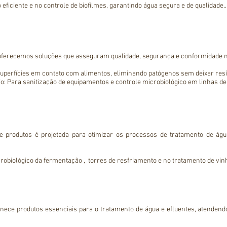
 eficiente e no controle de biofilmes, garantindo água segura e de qualidade.

sencial na clarificação da água, otimizando a remoção de sólidos suspensos e 
iam na coagulação e floculação, promovendo a sedimentação e o aprimoramen
cio: Para cloração e controle microbiológico, assegurando a potabilidade da ág
mizados garantem eficiência e conformidade com normas ambientais.
, oferecemos soluções que asseguram qualidade, segurança e conformidade n
superfícies em contato com alimentos, eliminando patógenos sem deixar resíd
cio: Para sanitização de equipamentos e controle microbiológico em linhas de
tamento de água de processo, assegurando pureza e eficiência.

atamento de efluentes, promovendo a remoção de sólidos e matéria orgânica.

versátil para linhas de produção e sistemas CIP (Clean-in-Place).

s nossos clientes a atender às normas mais exigentes do mercado.
de produtos é projetada para otimizar os processos de tratamento de águ
crobiológico da fermentação ,  torres de resfriamento e no tratamento de vinh
ustações e controla a formação de depósitos orgânicos e inorgânicos em eq
os na clarificação do caldo e no tratamento de efluentes, melhorando a
de pH e na clarificação, otimizando a eficiência dos processos industriais.

enho em todas as etapas produtivas, promovendo inovação e sustentabilida
ece produtos essenciais para o tratamento de água e efluentes, atendend