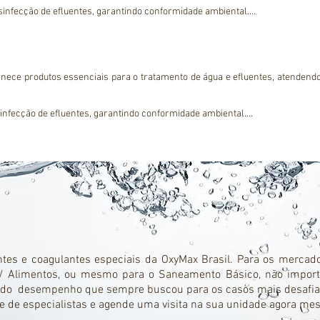
esinfecção de efluentes, garantindo conformidade ambiental.

a clarificação e no ajuste de pH dos efluentes gerados durante o curtimento.

ram a sedimentação e auxiliam na remoção de cromo e outros contaminantes
o: Para a desinfecção final de águas e superfícies industriais.

duos orgânicos e controla incrustações nos sistemas.

nçam maior eficiência no tratamento de seus efluentes, preservando o mei
ece produtos essenciais para o tratamento de água e efluentes, atendend
sinfecção de efluentes, garantindo conformidade ambiental.

 clarificação e no ajuste de pH dos efluentes gerados durante o curtimento.

ram a sedimentação e auxiliam na remoção de cromo e outros contaminantes
: Para a desinfecção final de águas e superfícies industriais.

uos orgânicos e controla incrustações nos sistemas.

ançam maior eficiência no tratamento de seus efluentes, preservando o mei
ntes e coagulantes especiais da OxyMax Brasil. Para os mercado
s / Alimentos, ou mesmo para o Saneamento Básico, não import
 todo desempenho que sempre buscou para os casos mais desafi
e de especialistas e agende uma visita na sua unidade agora m