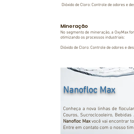
Dióxido de Cloro: Controle de odores e d
Policloreto de Alumínio (PAC): Aplicado n
Polímeros Catiônicos e Aniônicos: Melho
Hipoclorito de Cálcio e Hipoclorito de Sódi
Mineração
Peróxido de Hidrogênio 50%: Remove resí
Com nossa tecnologia, os curtumes alca
No segmento de mineração, a OxyMax forn
recursos.
otimizando os processos industriais:

Dióxido de Cloro: Controle de odores e de
Policloreto de Alumínio (PAC): Aplicado na
Polímeros Catiônicos e Aniônicos: Melho
Hipoclorito de Cálcio e Hipoclorito de Sódio
Peróxido de Hidrogênio 50%: Remove resíd
Com nossa tecnologia, seus processos alc
recursos.
Nanofloc Max
Conheça a nova linhas de flocula
Couros, Sucroclcooleiro, Bebida
Nanofloc Max
você vai encontrar
Entre em contato com o nosso tim