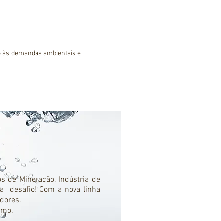
.

o ambiente e otimizando os 
o às demandas ambientais e 
.

o ambiente e otimizando os 
s de Mineração, Indústria de
a desafio! Com a nova linha
adores.
esmo.