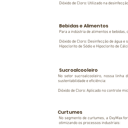
Dióxido de Cloro: Utilizado na desinfecção
Policloreto de Alumínio (PAC 10 e 18): Es
Polímeros Catiônicos e Aniônicos: Auxil
Hipoclorito de Sódio e Hipoclorito de Cál
Nosso suporte técnico e produtos custo
Bebidas e Alimentos
Para a indústria de alimentos e bebidas
Dióxido de Cloro: Desinfecção de água e 
Hipoclorito de Sódio e Hipoclorito de Cál
Policloreto de Alumínio: Utilizado no tra
Polímeros Catiônicos e Aniônicos: No tr
Peróxido de Hidrogênio 50%: Desinfetante 
Com produtos de alta qualidade, ajudamo
Sucroalcooleiro
No setor sucroalcooleiro, nossa linha 
sustentabilidade e eficiência:

Dióxido de Cloro: Aplicado no controle mi
Peróxido de Hidrogênio 50%: Remove incr
Polímeros Catiônicos e Aniônicos: Usad
resíduos.

Policloreto de Alumínio: Auxilia no ajuste 
Curtumes
Nossa expertise garante o melhor desemp
No segmento de curtumes, a OxyMax forn
otimizando os processos industriais:
