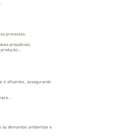
turbidez.

to do tratamento.

ua.

os processos:

uos prejudiciais.

 produção.

a e efluentes, assegurando 
aça.

uipamentos.

 sedimentação e reduzindo 
de.
o às demandas ambientais e 